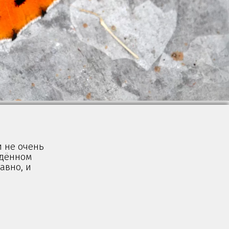
и не очень
ждённом
авно, и