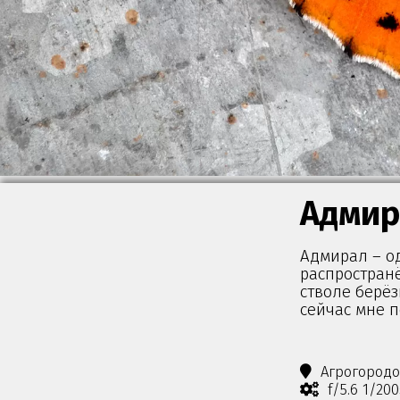
Адмир
Адмирал – о
распространё
стволе берёз
сейчас мне п
Агрогород
f/5.6 1/20