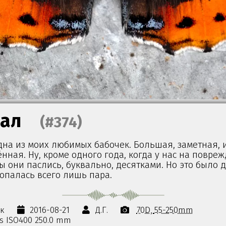
ал
(#374)
дна из моих любимых бабочек. Большая, заметная, 
нная. Ну, кроме одного года, когда у нас на повре
ы они паслись, буквально, десятками. Но это было д
опалась всего лишь пара.
ок
2016-08-21
Д.Г.
70D
55-250mm
0s ISO400 250.0 mm