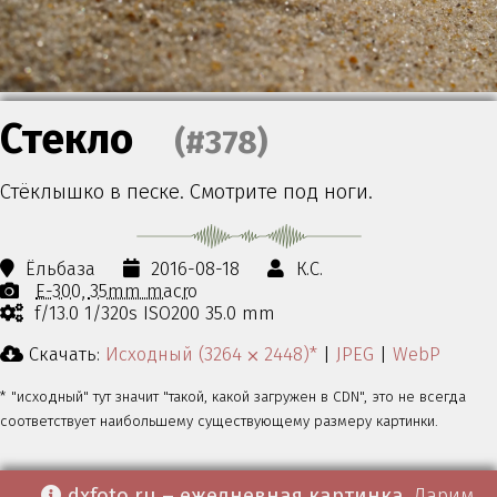
Стекло
(#378)
Стёклышко в песке. Смотрите под ноги.
Ёльбаза
2016-08-18
К.С.
E-300
35mm macro
f/13.0 1/320s ISO200 35.0 mm
Скачать:
Исходный (3264 ⨉ 2448)*
|
JPEG
|
WebP
* "исходный" тут значит "такой, какой загружен в CDN", это не всегда
соответствует наибольшему существующему размеру картинки.
dxfoto.ru – ежедневная картинка
. Дарим