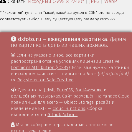
Скачать:
Исходный (2999 ⨉ 2249)*
|
JPEG
|
WebP
* "исходный" тут значит "такой, какой загружен в CDN", это не всегда
соответствует наибольшему существующему размеру картинки.
dxfoto.ru – ежедневная картинка
. Дарим
по картинке в день из наших архивов.
Если не указано иное, все картинки
распространяются на условиях лицензии
Creative
Commons Attribution (CC-BY)
. Если вам нужны картинки
в исходном качестве — пишите на
hires [at] dxfoto [dot]
ru
.
Registered on Safe Creative
Сделано на
Jekyll
,
PureCSS
,
FontAwesome
и
волшебных пузырьках. Сайт размещён на
Yandex Cloud
.
Хранилище для всего —
Object Storage
, ресайз и
извлечение EXIF —
Cloud Functions
. Сборка
выполняется на
Github Actions
.
Мы не собираем персональные данные и не
используем трекеры.