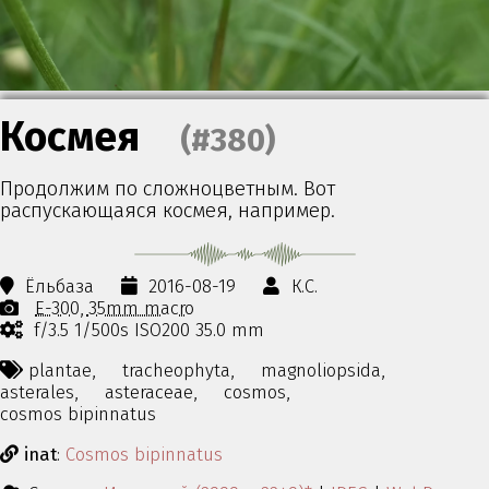
Космея
(#380)
Продолжим по сложноцветным. Вот
распускающаяся космея, например.
Ёльбаза
2016-08-19
К.С.
E-300
35mm macro
f/3.5 1/500s ISO200 35.0 mm
plantae,
tracheophyta,
magnoliopsida,
asterales,
asteraceae,
cosmos,
cosmos bipinnatus
inat
:
Cosmos bipinnatus