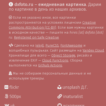
dxfoto.ru – ежедневная картинка
. Дарим
по картинке в день из наших архивов.
Если не указано иное, все картинки
распространяются на условиях лицензии
Creative
Commons Attribution (CC-BY)
. Если вам нужны картинки
в исходном качестве — пишите на
hires [at] dxfoto [dot]
ru
.
Registered on Safe Creative
Сделано на
Jekyll
,
PureCSS
,
FontAwesome
и
волшебных пузырьках. Сайт размещён на
Yandex Cloud
.
Хранилище для всего —
Object Storage
, ресайз и
извлечение EXIF —
Cloud Functions
. Сборка
выполняется на
Github Actions
.
Мы не собираем персональные данные и не
используем трекеры.
flickr
unsplash Д.Г.
500px
inaturalist
vk
исходники