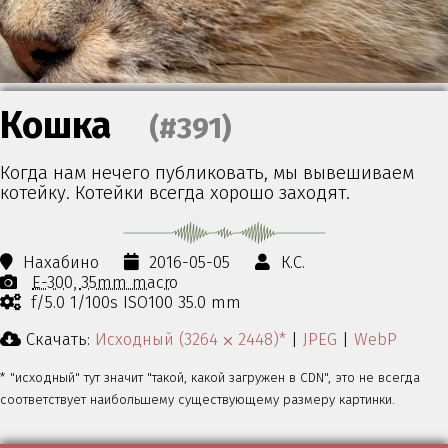
Кошка
(#391)
Когда нам нечего публиковать, мы вывешиваем
котейку. Котейки всегда хорошо заходят.
Нахабино
2016-05-05
К.С.
E-300
35mm macro
f/5.0 1/100s ISO100 35.0 mm
Скачать:
Исходный (3264 ⨉ 2448)*
|
JPEG
|
WebP
* "исходный" тут значит "такой, какой загружен в CDN", это не всегда
соответствует наибольшему существующему размеру картинки.