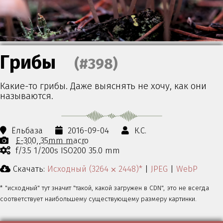
Грибы
(#398)
Какие-то грибы. Даже выяснять не хочу, как они
называются.
Ёльбаза
2016-09-04
К.С.
E-300
35mm macro
f/3.5 1/200s ISO200 35.0 mm
Скачать:
Исходный (3264 ⨉ 2448)*
|
JPEG
|
WebP
* "исходный" тут значит "такой, какой загружен в CDN", это не всегда
соответствует наибольшему существующему размеру картинки.