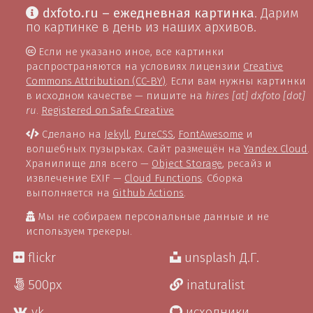
dxfoto.ru – ежедневная картинка
. Дарим
по картинке в день из наших архивов.
Если не указано иное, все картинки
распространяются на условиях лицензии
Creative
Commons Attribution (CC-BY)
. Если вам нужны картинки
в исходном качестве — пишите на
hires [at] dxfoto [dot]
ru
.
Registered on Safe Creative
Сделано на
Jekyll
,
PureCSS
,
FontAwesome
и
волшебных пузырьках. Сайт размещён на
Yandex Cloud
.
Хранилище для всего —
Object Storage
, ресайз и
извлечение EXIF —
Cloud Functions
. Сборка
выполняется на
Github Actions
.
Мы не собираем персональные данные и не
используем трекеры.
flickr
unsplash Д.Г.
500px
inaturalist
vk
исходники