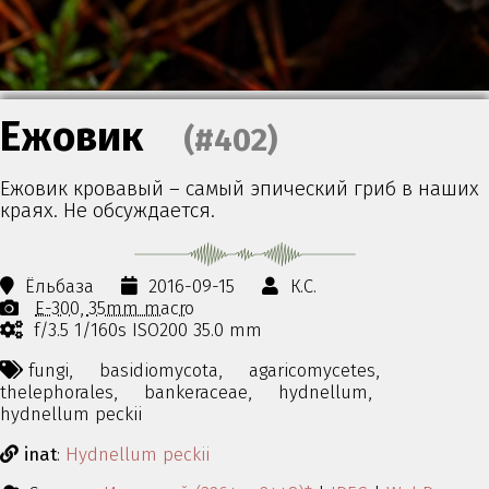
Ежовик
(#402)
Ежовик кровавый – самый эпический гриб в наших
краях. Не обсуждается.
Ёльбаза
2016-09-15
К.С.
E-300
35mm macro
f/3.5 1/160s ISO200 35.0 mm
fungi,
basidiomycota,
agaricomycetes,
thelephorales,
bankeraceae,
hydnellum,
hydnellum peckii
inat
:
Hydnellum peckii