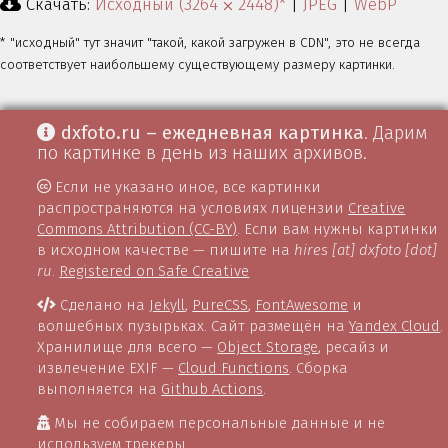
Скачать:
Исходный (3264 ⨉ 2448)*
|
JPEG
|
WebP
* "исходный" тут значит "такой, какой загружен в CDN", это не всегда
соответствует наибольшему существующему размеру картинки.
dxfoto.ru – ежедневная картинка
. Дарим
по картинке в день из наших архивов.
Если не указано иное, все картинки
распространяются на условиях лицензии
Creative
Commons Attribution (CC-BY)
. Если вам нужны картинки
в исходном качестве — пишите на
hires [at] dxfoto [dot]
ru
.
Registered on Safe Creative
Сделано на
Jekyll
,
PureCSS
,
FontAwesome
и
волшебных пузырьках. Сайт размещён на
Yandex Cloud
.
Хранилище для всего —
Object Storage
, ресайз и
извлечение EXIF —
Cloud Functions
. Сборка
выполняется на
Github Actions
.
Мы не собираем персональные данные и не
используем трекеры.