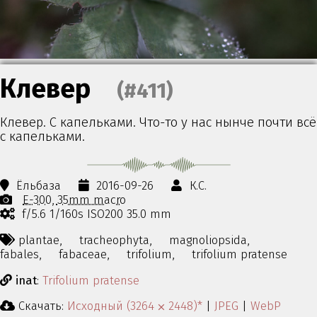
Клевер
(#411)
Клевер. С капельками. Что-то у нас нынче почти всё
с капельками.
Ёльбаза
2016-09-26
К.С.
E-300
35mm macro
f/5.6 1/160s ISO200 35.0 mm
plantae,
tracheophyta,
magnoliopsida,
fabales,
fabaceae,
trifolium,
trifolium pratense
inat
:
Trifolium pratense
Скачать:
Исходный (3264 ⨉ 2448)*
|
JPEG
|
WebP