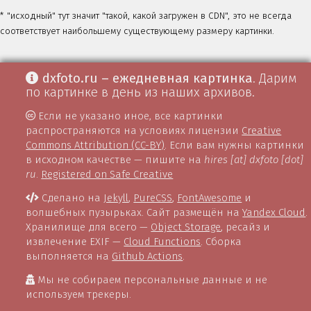
* "исходный" тут значит "такой, какой загружен в CDN", это не всегда
соответствует наибольшему существующему размеру картинки.
dxfoto.ru – ежедневная картинка
. Дарим
по картинке в день из наших архивов.
Если не указано иное, все картинки
распространяются на условиях лицензии
Creative
Commons Attribution (CC-BY)
. Если вам нужны картинки
в исходном качестве — пишите на
hires [at] dxfoto [dot]
ru
.
Registered on Safe Creative
Сделано на
Jekyll
,
PureCSS
,
FontAwesome
и
волшебных пузырьках. Сайт размещён на
Yandex Cloud
.
Хранилище для всего —
Object Storage
, ресайз и
извлечение EXIF —
Cloud Functions
. Сборка
выполняется на
Github Actions
.
Мы не собираем персональные данные и не
используем трекеры.