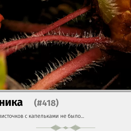
ника
(#418)
листочков с капельками не было…