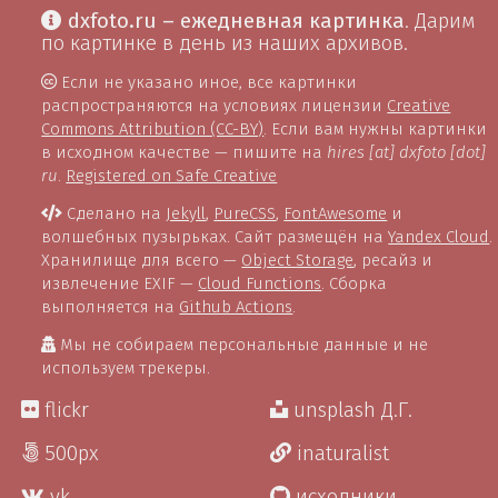
dxfoto.ru – ежедневная картинка
. Дарим
по картинке в день из наших архивов.
Если не указано иное, все картинки
распространяются на условиях лицензии
Creative
Commons Attribution (CC-BY)
. Если вам нужны картинки
в исходном качестве — пишите на
hires [at] dxfoto [dot]
ru
.
Registered on Safe Creative
Сделано на
Jekyll
,
PureCSS
,
FontAwesome
и
волшебных пузырьках. Сайт размещён на
Yandex Cloud
.
Хранилище для всего —
Object Storage
, ресайз и
извлечение EXIF —
Cloud Functions
. Сборка
выполняется на
Github Actions
.
Мы не собираем персональные данные и не
используем трекеры.
flickr
unsplash Д.Г.
500px
inaturalist
vk
исходники