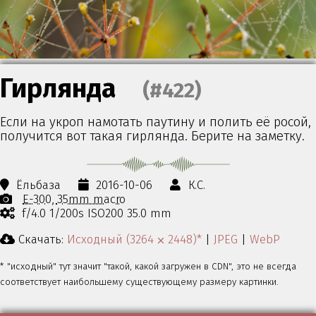
Гирлянда
(#422)
Если на укроп намотать паутину и полить её росой,
получится вот такая гирлянда. Берите на заметку.
Ёльбаза
2016-10-06
К.С.
E-300
35mm macro
f/4.0 1/200s ISO200 35.0 mm
Скачать:
Исходный (3264 ⨉ 2448)*
|
JPEG
|
WebP
* "исходный" тут значит "такой, какой загружен в CDN", это не всегда
соответствует наибольшему существующему размеру картинки.