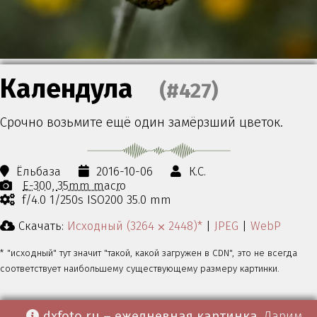
Календула
(#427)
Срочно возьмите ещё один замёрзший цветок.
Ёльбаза
2016-10-06
К.С.
E-300
35mm macro
f/4.0 1/250s ISO200 35.0 mm
Скачать:
Исходный (3264 ⨉ 2448)*
|
JPEG
|
WebP
* "исходный" тут значит "такой, какой загружен в CDN", это не всегда
соответствует наибольшему существующему размеру картинки.
dxfoto.ru – ежедневная картинка
. Дарим