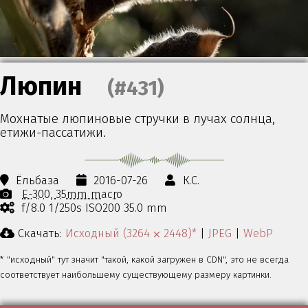
Люпин
(#431)
Мохнатые люпиновые стручки в лучах солнца,
етижи-пассатижи.
Ёльбаза
2016-07-26
К.С.
E-300
35mm macro
f/8.0 1/250s ISO200 35.0 mm
Скачать:
Исходный (3264 ⨉ 2448)*
|
JPEG
|
WebP
* "исходный" тут значит "такой, какой загружен в CDN", это не всегда
соответствует наибольшему существующему размеру картинки.