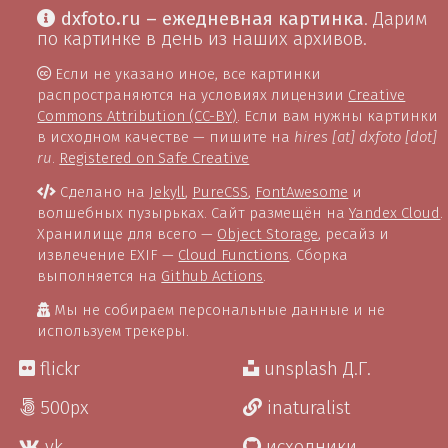
dxfoto.ru – ежедневная картинка
. Дарим
по картинке в день из наших архивов.
Если не указано иное, все картинки
распространяются на условиях лицензии
Creative
Commons Attribution (CC-BY)
. Если вам нужны картинки
в исходном качестве — пишите на
hires [at] dxfoto [dot]
ru
.
Registered on Safe Creative
Сделано на
Jekyll
,
PureCSS
,
FontAwesome
и
волшебных пузырьках. Сайт размещён на
Yandex Cloud
.
Хранилище для всего —
Object Storage
, ресайз и
извлечение EXIF —
Cloud Functions
. Сборка
выполняется на
Github Actions
.
Мы не собираем персональные данные и не
используем трекеры.
flickr
unsplash Д.Г.
500px
inaturalist
vk
исходники