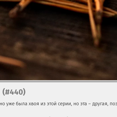
(#440)
но уже была хвоя из этой серии, но эта – другая, по