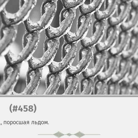
(#458)
а, поросшая льдом.