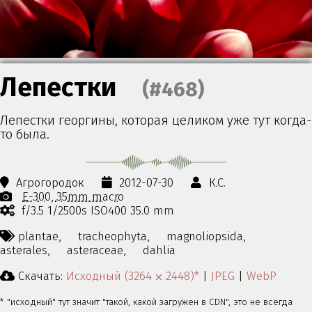
Лепестки
(#468)
Лепестки георгины, которая целиком уже тут когда-
то была.
Агрогородок
2012-07-30
К.С.
E-300
35mm macro
f/3.5 1/2500s ISO400 35.0 mm
plantae,
tracheophyta,
magnoliopsida,
asterales,
asteraceae,
dahlia
Скачать:
Исходный (3264 ⨉ 2448)*
|
JPEG
|
WebP
* "исходный" тут значит "такой, какой загружен в CDN", это не всегда