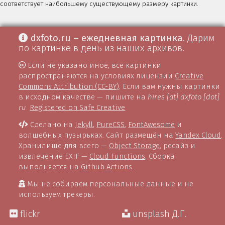
соответствует наибольшему существующему размеру картинки.
dxfoto.ru – ежедневная картинка
. Дарим
по картинке в день из наших архивов.
Если не указано иное, все картинки
распространяются на условиях лицензии
Creative
Commons Attribution (CC-BY)
. Если вам нужны картинки
в исходном качестве — пишите на
hires [at] dxfoto [dot]
ru
.
Registered on Safe Creative
Сделано на
Jekyll
,
PureCSS
,
FontAwesome
и
волшебных пузырьках. Сайт размещён на
Yandex Cloud
.
Хранилище для всего —
Object Storage
, ресайз и
извлечение EXIF —
Cloud Functions
. Сборка
выполняется на
Github Actions
.
Мы не собираем персональные данные и не
используем трекеры.
flickr
unsplash Д.Г.