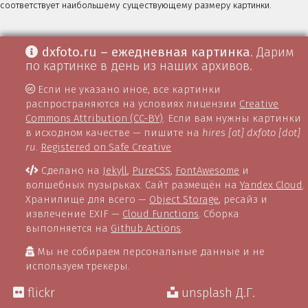
соответствует наибольшему существующему размеру картинки.
dxfoto.ru – ежедневная картинка
. Дарим
по картинке в день из наших архивов.
Если не указано иное, все картинки
распространяются на условиях лицензии
Creative
Commons Attribution (CC-BY)
. Если вам нужны картинки
в исходном качестве — пишите на
hires [at] dxfoto [dot]
ru
.
Registered on Safe Creative
Сделано на
Jekyll
,
PureCSS
,
FontAwesome
и
волшебных пузырьках. Сайт размещён на
Yandex Cloud
.
Хранилище для всего —
Object Storage
, ресайз и
извлечение EXIF —
Cloud Functions
. Сборка
выполняется на
Github Actions
.
Мы не собираем персональные данные и не
используем трекеры.
flickr
unsplash Д.Г.