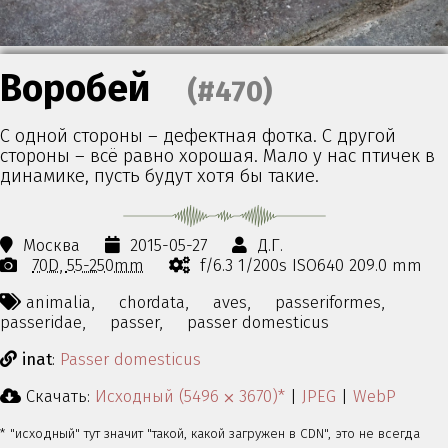
Воробей
(#470)
С одной стороны – дефектная фотка. С другой
стороны – всё равно хорошая. Мало у нас птичек в
динамике, пусть будут хотя бы такие.
Москва
2015-05-27
Д.Г.
70D
55-250mm
f/6.3 1/200s ISO640 209.0 mm
animalia,
chordata,
aves,
passeriformes,
passeridae,
passer,
passer domesticus
inat
:
Passer domesticus
Скачать:
Исходный (5496 ⨉ 3670)*
|
JPEG
|
WebP
* "исходный" тут значит "такой, какой загружен в CDN", это не всегда