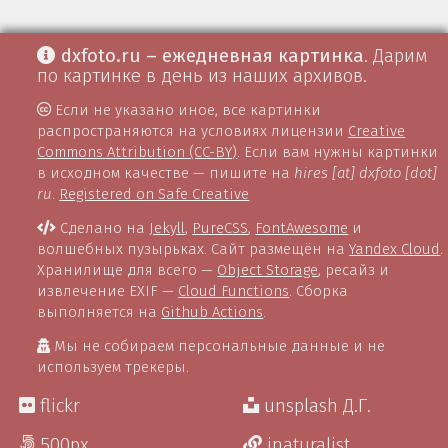
dxfoto.ru – ежедневная картинка
. Дарим
по картинке в день из наших архивов.
Если не указано иное, все картинки
распространяются на условиях лицензии
Creative
Commons Attribution (CC-BY)
. Если вам нужны картинки
в исходном качестве — пишите на
hires [at] dxfoto [dot]
ru
.
Registered on Safe Creative
Сделано на
Jekyll
,
PureCSS
,
FontAwesome
и
волшебных пузырьках. Сайт размещён на
Yandex Cloud
.
Хранилище для всего —
Object Storage
, ресайз и
извлечение EXIF —
Cloud Functions
. Сборка
выполняется на
Github Actions
.
Мы не собираем персональные данные и не
используем трекеры.
flickr
unsplash Д.Г.
500px
inaturalist