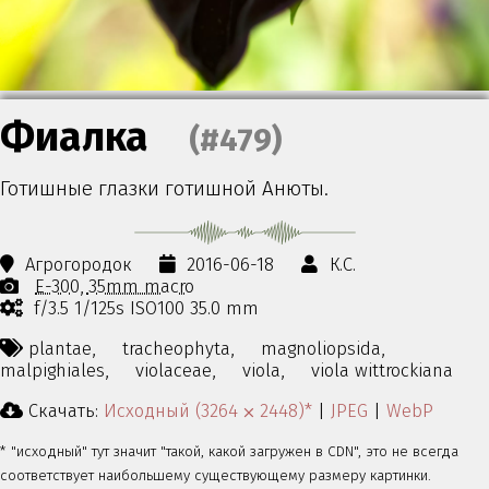
Фиалка
(#479)
Готишные глазки готишной Анюты.
Агрогородок
2016-06-18
К.С.
E-300
35mm macro
f/3.5 1/125s ISO100 35.0 mm
plantae,
tracheophyta,
magnoliopsida,
malpighiales,
violaceae,
viola,
viola wittrockiana
Скачать:
Исходный (3264 ⨉ 2448)*
|
JPEG
|
WebP
* "исходный" тут значит "такой, какой загружен в CDN", это не всегда
соответствует наибольшему существующему размеру картинки.