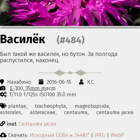
Василёк
(#484)
Был такой же василёк, но бутон. За полгода
распустился, наконец.
Нахабино
2016-06-15
К.С.
E-300
35mm macro
f/11.0 1/125s ISO100 35.0 mm
plantae,
tracheophyta,
magnoliopsida,
asterales,
asteraceae,
centaurea,
centaurea jacea
inat
:
Centaurea jacea
Скачать:
Исходный (3264 ⨉ 2448)*
|
JPEG
|
WebP