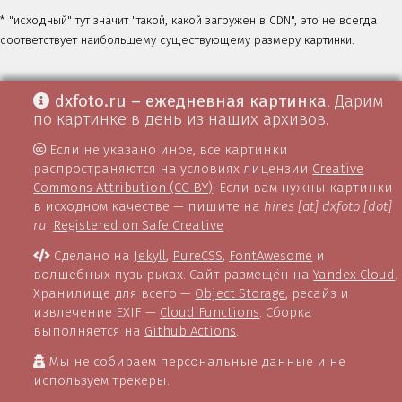
* "исходный" тут значит "такой, какой загружен в CDN", это не всегда
соответствует наибольшему существующему размеру картинки.
dxfoto.ru – ежедневная картинка
. Дарим
по картинке в день из наших архивов.
Если не указано иное, все картинки
распространяются на условиях лицензии
Creative
Commons Attribution (CC-BY)
. Если вам нужны картинки
в исходном качестве — пишите на
hires [at] dxfoto [dot]
ru
.
Registered on Safe Creative
Сделано на
Jekyll
,
PureCSS
,
FontAwesome
и
волшебных пузырьках. Сайт размещён на
Yandex Cloud
.
Хранилище для всего —
Object Storage
, ресайз и
извлечение EXIF —
Cloud Functions
. Сборка
выполняется на
Github Actions
.
Мы не собираем персональные данные и не
используем трекеры.