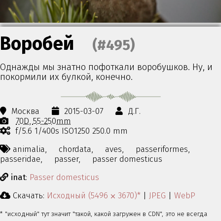
Воробей
(#495)
Однажды мы знатно пофоткали воробушков. Ну, и
покормили их булкой, конечно.
Москва
2015-03-07
Д.Г.
70D
55-250mm
f/5.6 1/400s ISO1250 250.0 mm
animalia,
chordata,
aves,
passeriformes,
passeridae,
passer,
passer domesticus
inat
:
Passer domesticus
Скачать:
Исходный (5496 ⨉ 3670)*
|
JPEG
|
WebP
* "исходный" тут значит "такой, какой загружен в CDN", это не всегда