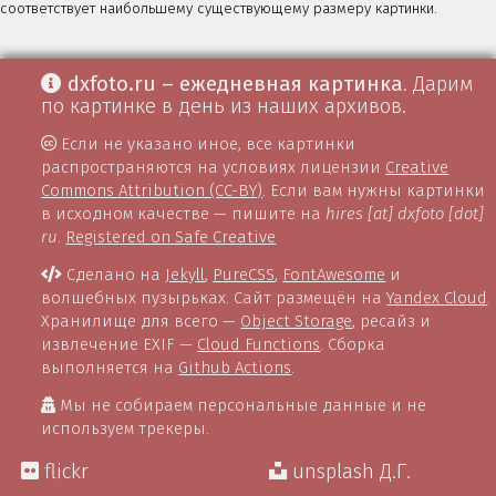
соответствует наибольшему существующему размеру картинки.
dxfoto.ru – ежедневная картинка
. Дарим
по картинке в день из наших архивов.
Если не указано иное, все картинки
распространяются на условиях лицензии
Creative
Commons Attribution (CC-BY)
. Если вам нужны картинки
в исходном качестве — пишите на
hires [at] dxfoto [dot]
ru
.
Registered on Safe Creative
Сделано на
Jekyll
,
PureCSS
,
FontAwesome
и
волшебных пузырьках. Сайт размещён на
Yandex Cloud
.
Хранилище для всего —
Object Storage
, ресайз и
извлечение EXIF —
Cloud Functions
. Сборка
выполняется на
Github Actions
.
Мы не собираем персональные данные и не
используем трекеры.
flickr
unsplash Д.Г.