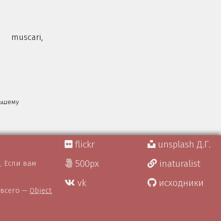
muscari,
льшему
flickr
unsplash Д.Г.
500px
inaturalist
)
. Если вам
vk
исходники
 всего —
Object