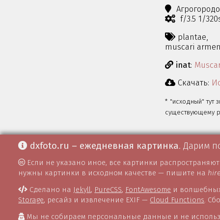
Агрогород
f/3.5 1/32
plantae,
muscari arme
inat
:
Musca
Скачать:
Ис
* "исходный" тут 
существующему ра
dxfoto.ru – ежедневная картинка
. Дарим п
Если не указано иное, все картинки распространяю
нужны картинки в исходном качестве — пишите на
hir
Сделано на
Jekyll
,
PureCSS
,
FontAwesome
и волшебных
Storage
, ресайз и извлечение EXIF —
Cloud Functions
. С
Мы не собираем персональные данные и не использ