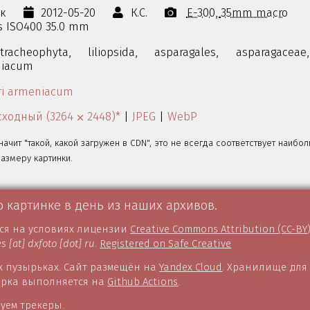
ок
2012-05-20
К.С.
E-300
35mm macro
0s ISO400 35.0 mm
tracheophyta,
liliopsida,
asparagales,
asparagaceae,
niacum
ri armeniacum
ходный (3264 ⨉ 2448)*
|
JPEG
|
WebP
значит "такой, какой загружен в CDN", это не всегда соответствует наибо
змеру картинки.
о картинке в день из наших архивов.
тся на условиях лицензии
Creative Commons Attribution (CC-BY
es [at] dxfoto [dot] ru
.
Registered on Safe Creative
 пузырьках. Сайт размещён на
Yandex Cloud
. Хранилище для
борка выполняется на
Github Actions
.
уем трекеры.