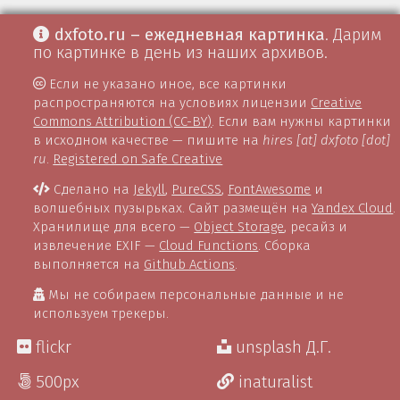
dxfoto.ru – ежедневная картинка
. Дарим
по картинке в день из наших архивов.
Если не указано иное, все картинки
распространяются на условиях лицензии
Creative
Commons Attribution (CC-BY)
. Если вам нужны картинки
в исходном качестве — пишите на
hires [at] dxfoto [dot]
ru
.
Registered on Safe Creative
Сделано на
Jekyll
,
PureCSS
,
FontAwesome
и
волшебных пузырьках. Сайт размещён на
Yandex Cloud
.
Хранилище для всего —
Object Storage
, ресайз и
извлечение EXIF —
Cloud Functions
. Сборка
выполняется на
Github Actions
.
Мы не собираем персональные данные и не
используем трекеры.
flickr
unsplash Д.Г.
500px
inaturalist