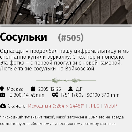
Сосульки
(#505)
Однажды я продолбал нашу цифромыльницу и мы
спонтанно купили зеркалку. С тех пор и попёрло.
Эта фотка – с первой прогулки с новой камерой.
Лютые такие сосульки на Войковской.
Москва
2005-12-25
Д.Г.
E-300
14-45mm
f/5.1 1/80s ISO100 37.0 mm
Скачать:
Исходный (3264 ⨉ 2448)*
|
JPEG
|
WebP
* "исходный" тут значит "такой, какой загружен в CDN", это не всегда
соответствует наибольшему существующему размеру картинки.