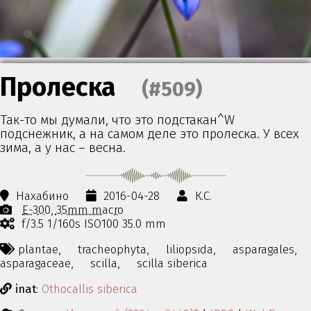
Пролеска
(#509)
Так-то мы думали, что это подстакан^W
подснежник, а на самом деле это пролеска. У всех
зима, а у нас – весна.
Нахабино
2016-04-28
К.С.
E-300
35mm macro
f/3.5 1/160s ISO100 35.0 mm
plantae,
tracheophyta,
liliopsida,
asparagales,
asparagaceae,
scilla,
scilla siberica
inat
:
Othocallis siberica