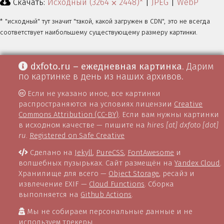
Скачать:
Исходный (3264 ⨉ 2448)*
|
JPEG
|
WebP
* "исходный" тут значит "такой, какой загружен в CDN", это не всегда
соответствует наибольшему существующему размеру картинки.
dxfoto.ru – ежедневная картинка
. Дарим
по картинке в день из наших архивов.
Если не указано иное, все картинки
распространяются на условиях лицензии
Creative
Commons Attribution (CC-BY)
. Если вам нужны картинки
в исходном качестве — пишите на
hires [at] dxfoto [dot]
ru
.
Registered on Safe Creative
Сделано на
Jekyll
,
PureCSS
,
FontAwesome
и
волшебных пузырьках. Сайт размещён на
Yandex Cloud
.
Хранилище для всего —
Object Storage
, ресайз и
извлечение EXIF —
Cloud Functions
. Сборка
выполняется на
Github Actions
.
Мы не собираем персональные данные и не
используем трекеры.