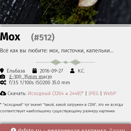
Мох
(#512)
Всё как вы любите: мох, листочки, капельки…
Ёльбаза
2016-09-27
К.С.
E-300
35mm macro
f/3.5 1/100s ISO200 35.0 mm
Скачать:
Исходный (3264 ⨉ 2448)*
|
JPEG
|
WebP
* "исходный" тут значит "такой, какой загружен в CDN", это не всегда
соответствует наибольшему существующему размеру картинки.
dxfoto.ru – ежедневная картинка
. Дарим