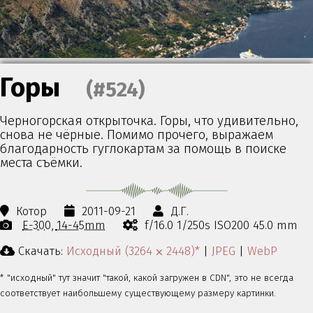
Горы
(#524)
Черногорская открыточка. Горы, что удивительно,
снова не чёрные. Помимо прочего, выражаем
благодарность гуглокартам за помощь в поиске
места съёмки.
Котор
2011-09-21
Д.Г.
E-300
14-45mm
f/16.0 1/250s ISO200 45.0 mm
Скачать:
Исходный (3264 ⨉ 2448)*
|
JPEG
|
WebP
* "исходный" тут значит "такой, какой загружен в CDN", это не всегда
соответствует наибольшему существующему размеру картинки.