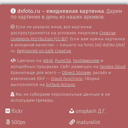
dxfoto.ru – ежедневная картинка
. Дарим
по картинке в день из наших архивов.
Если не указано иное, все картинки
распространяются на условиях лицензии
Creative
Commons Attribution (CC-BY)
. Если вам нужны картинки
в исходном качестве — пишите на
hires [at] dxfoto [dot]
ru
.
Registered on Safe Creative
Сделано на
Jekyll
,
PureCSS
,
FontAwesome
и
волшебных пузырьках. Сайт размещён на
Yandex Cloud
.
Хранилище для всего —
Object Storage
, ресайз и
извлечение EXIF —
Cloud Functions
. Сборка
выполняется на
Github Actions
.
Мы не собираем персональные данные и не
используем трекеры.
flickr
unsplash Д.Г.
500px
inaturalist