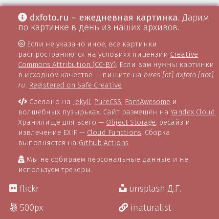
dxfoto.ru – ежедневная картинка
. Дарим
по картинке в день из наших архивов.
Если не указано иное, все картинки
распространяются на условиях лицензии
Creative
Commons Attribution (CC-BY)
. Если вам нужны картинки
в исходном качестве — пишите на
hires [at] dxfoto [dot]
ru
.
Registered on Safe Creative
Сделано на
Jekyll
,
PureCSS
,
FontAwesome
и
волшебных пузырьках. Сайт размещён на
Yandex Cloud
.
Хранилище для всего —
Object Storage
, ресайз и
извлечение EXIF —
Cloud Functions
. Сборка
выполняется на
Github Actions
.
Мы не собираем персональные данные и не
используем трекеры.
flickr
unsplash Д.Г.
500px
inaturalist