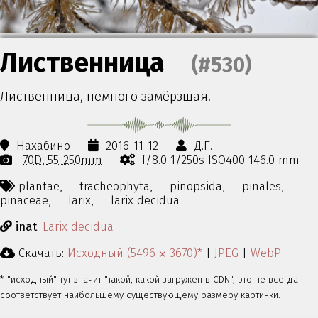
Лиственница
(#530)
Лиственница, немного замёрзшая.
Нахабино
2016-11-12
Д.Г.
70D
55-250mm
f/8.0 1/250s ISO400 146.0 mm
plantae,
tracheophyta,
pinopsida,
pinales,
pinaceae,
larix,
larix decidua
inat
:
Larix decidua
Скачать:
Исходный (5496 ⨉ 3670)*
|
JPEG
|
WebP
* "исходный" тут значит "такой, какой загружен в CDN", это не всегда
соответствует наибольшему существующему размеру картинки.