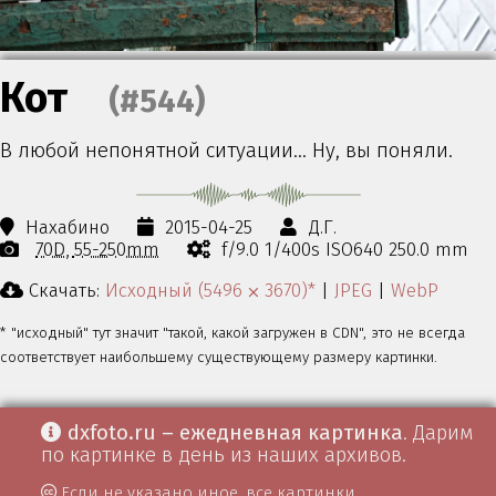
Кот
(#544)
В любой непонятной ситуации… Ну, вы поняли.
Нахабино
2015-04-25
Д.Г.
70D
55-250mm
f/9.0 1/400s ISO640 250.0 mm
Скачать:
Исходный (5496 ⨉ 3670)*
|
JPEG
|
WebP
* "исходный" тут значит "такой, какой загружен в CDN", это не всегда
соответствует наибольшему существующему размеру картинки.
dxfoto.ru – ежедневная картинка
. Дарим
по картинке в день из наших архивов.
Если не указано иное, все картинки