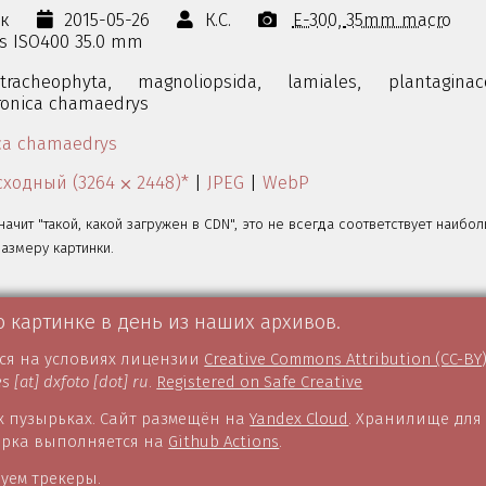
ок
2015-05-26
К.С.
E-300
35mm macro
0s ISO400 35.0 mm
tracheophyta,
magnoliopsida,
lamiales,
plantaginac
ronica chamaedrys
ca chamaedrys
ходный (3264 ⨉ 2448)*
|
JPEG
|
WebP
значит "такой, какой загружен в CDN", это не всегда соответствует наибо
змеру картинки.
о картинке в день из наших архивов.
тся на условиях лицензии
Creative Commons Attribution (CC-BY
es [at] dxfoto [dot] ru
.
Registered on Safe Creative
 пузырьках. Сайт размещён на
Yandex Cloud
. Хранилище для
борка выполняется на
Github Actions
.
уем трекеры.