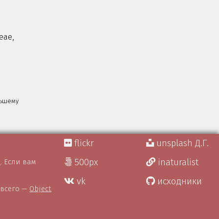
eae,
льшему
flickr
unsplash Д.Г.
500px
inaturalist
)
. Если вам
vk
исходники
 всего —
Object