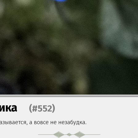
ика
(#552)
азывается, а вовсе не незабудка.