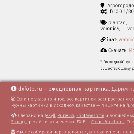
Агрогород
f/10.0 1/8
plantae,
veronica,
ve
inat
:
Veroni
Скачать:
Ис
* "исходный" тут 
существующему ра
dxfoto.ru – ежедневная картинка
. Дарим п
Если не указано иное, все картинки распространяю
нужны картинки в исходном качестве — пишите на
hir
Сделано на
Jekyll
,
PureCSS
,
FontAwesome
и волшебных
Storage
, ресайз и извлечение EXIF —
Cloud Functions
. С
Мы не собираем персональные данные и не использ