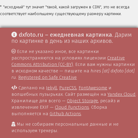
* "исходный" тут значит "такой, какой загружен в CDN", это не всегда
соответствует наибольшему существующему размеру картинки.
dxfoto.ru – ежедневная картинка
. Дарим
по картинке в день из наших архивов.
Если не указано иное, все картинки
распространяются на условиях лицензии
Creative
Commons Attribution (CC-BY)
. Если вам нужны картинки
в исходном качестве — пишите на
hires [at] dxfoto [dot]
ru
.
Registered on Safe Creative
Сделано на
Jekyll
,
PureCSS
,
FontAwesome
и
волшебных пузырьках. Сайт размещён на
Yandex Cloud
.
Хранилище для всего —
Object Storage
, ресайз и
извлечение EXIF —
Cloud Functions
. Сборка
выполняется на
Github Actions
.
Мы не собираем персональные данные и не
используем трекеры.