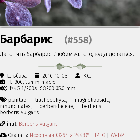
Барбарис
(#558)
Да, опять барбарис. Любим мы его, куда деваться.
Ёльбаза
2016-10-08
К.С.
E-300
35mm macro
f/4.5 1/200s ISO200 35.0 mm
plantae,
tracheophyta,
magnoliopsida,
ranunculales,
berberidaceae,
berberis,
berberis vulgaris
inat
:
Berberis vulgaris
Скачать:
Исходный (3264 ⨉ 2448)*
|
JPEG
|
WebP