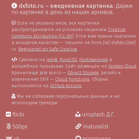
dxfoto.ru – ежедневная картинка
. Дарим
по картинке в день из наших архивов.
Если не указано иное, все картинки
распространяются на условиях лицензии
Creative
Commons Attribution (CC-BY)
. Если вам нужны картинки
в исходном качестве — пишите на
hires [at] dxfoto [dot]
ru
.
Registered on Safe Creative
Сделано на
Jekyll
,
PureCSS
,
FontAwesome
и
волшебных пузырьках. Сайт размещён на
Yandex Cloud
.
Хранилище для всего —
Object Storage
, ресайз и
извлечение EXIF —
Cloud Functions
. Сборка
выполняется на
Github Actions
.
Мы не собираем персональные данные и не
используем трекеры.
flickr
unsplash Д.Г.
500px
inaturalist
vk
исходники