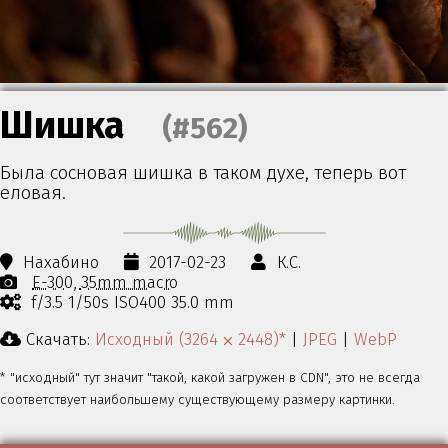
Шишка
(#562)
Была сосновая шишка в таком духе, теперь вот
еловая.
Нахабино
2017-02-23
К.С.
E-300
35mm macro
f/3.5 1/50s ISO400 35.0 mm
Скачать:
Исходный (3264 ⨉ 2448)*
|
JPEG
|
WebP
* "исходный" тут значит "такой, какой загружен в CDN", это не всегда
соответствует наибольшему существующему размеру картинки.