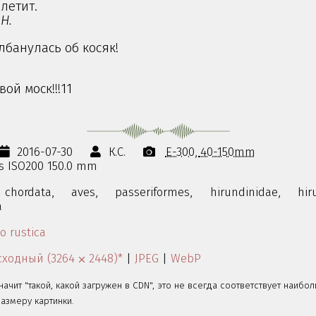
 летит.
Н.
олбанулась об косяк!
ой моск!!!11
2016-07-30
К.С.
E-300
40-150mm
0s ISO200 150.0 mm
chordata,
aves,
passeriformes,
hirundinidae,
hir
a
o rustica
ходный (3264 ⨉ 2448)*
|
JPEG
|
WebP
значит "такой, какой загружен в CDN", это не всегда соответствует наибо
змеру картинки.