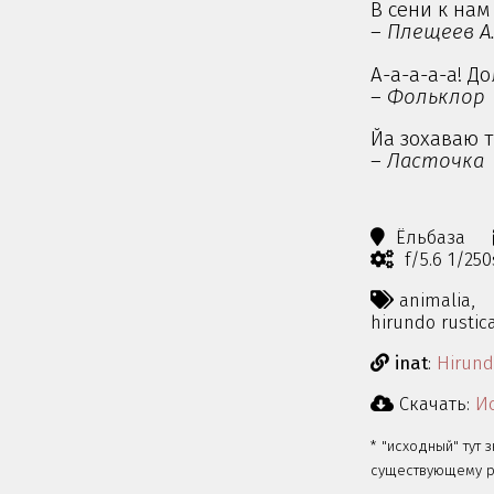
В сени к нам
–
Плещеев А.
А-а-а-а-а! Д
–
Фольклор
Йа зохаваю тв
–
Ласточка
Ёльбаза
f/5.6 1/25
animalia,
hirundo rustic
inat
:
Hirund
Скачать:
Ис
* "исходный" тут 
существующему ра