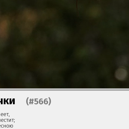
чки
(#566)
еет,
естит;
есною