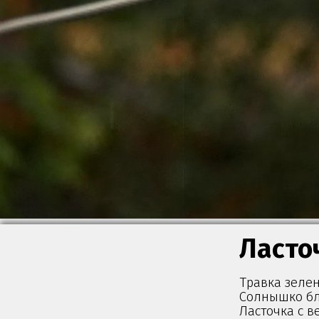
Ласто
Травка зелен
Солнышко бл
Ласточка с в