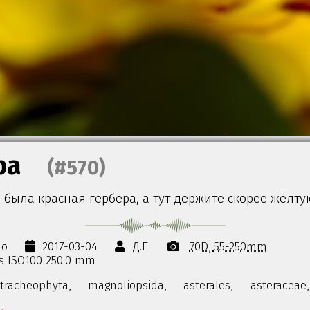
ра
(#570)
 была красная гербера, а тут держите скорее жёлту
но
2017-03-04
Д.Г.
70D
55-250mm
0s ISO100 250.0 mm
tracheophyta,
magnoliopsida,
asterales,
asteraceae,