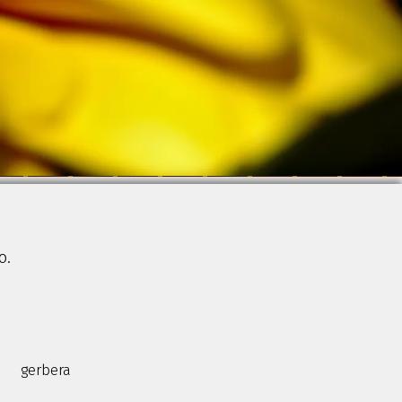
ю.
gerbera