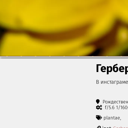
Гербе
В инстаграме
Рождестве
f/5.6 1/16
plantae,