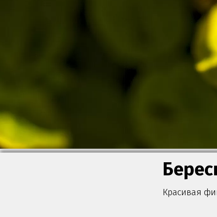
Берес
Красивая фи