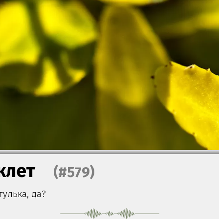
клет
(#579)
гулька, да?