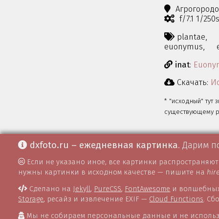
Агрогород
f/7.1 1/25
plantae,
euonymus,
inat
:
Euonym
Скачать:
Ис
* "исходный" тут 
существующему ра
dxfoto.ru – ежедневная картинка
. Дарим п
Если не указано иное, все картинки распространяю
нужны картинки в исходном качестве — пишите на
hir
Сделано на
Jekyll
,
PureCSS
,
FontAwesome
и волшебных
Storage
, ресайз и извлечение EXIF —
Cloud Functions
. С
Мы не собираем персональные данные и не использ