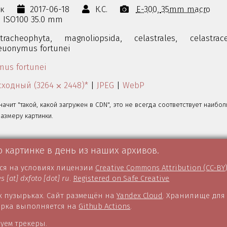
ок
2017-06-18
К.С.
E-300
35mm macro
0s ISO100 35.0 mm
tracheophyta,
magnoliopsida,
celastrales,
celastrac
euonymus fortunei
us fortunei
ходный (3264 ⨉ 2448)*
|
JPEG
|
WebP
значит "такой, какой загружен в CDN", это не всегда соответствует наибо
змеру картинки.
о картинке в день из наших архивов.
тся на условиях лицензии
Creative Commons Attribution (CC-BY
es [at] dxfoto [dot] ru
.
Registered on Safe Creative
 пузырьках. Сайт размещён на
Yandex Cloud
. Хранилище для
борка выполняется на
Github Actions
.
уем трекеры.