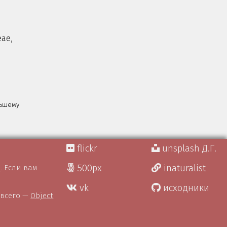
eae,
льшему
flickr
unsplash Д.Г.
500px
inaturalist
)
. Если вам
vk
исходники
 всего —
Object