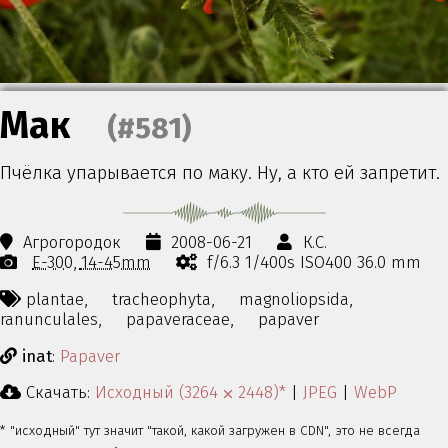
Мак
(#581)
Пчёлка упарывается по маку. Ну, а кто ей запретит.
Агрогородок
2008-06-21
К.С.
E-300
14-45mm
f/6.3 1/400s ISO400 36.0 mm
plantae,
tracheophyta,
magnoliopsida,
ranunculales,
papaveraceae,
papaver
inat
:
Papaver
Скачать:
Исходный (3264 ⨉ 2448)*
|
JPEG
|
WebP
* "исходный" тут значит "такой, какой загружен в CDN", это не всегда