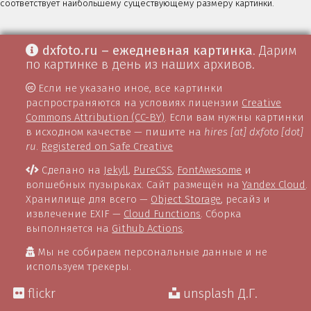
соответствует наибольшему существующему размеру картинки.
dxfoto.ru – ежедневная картинка
. Дарим
по картинке в день из наших архивов.
Если не указано иное, все картинки
распространяются на условиях лицензии
Creative
Commons Attribution (CC-BY)
. Если вам нужны картинки
в исходном качестве — пишите на
hires [at] dxfoto [dot]
ru
.
Registered on Safe Creative
Сделано на
Jekyll
,
PureCSS
,
FontAwesome
и
волшебных пузырьках. Сайт размещён на
Yandex Cloud
.
Хранилище для всего —
Object Storage
, ресайз и
извлечение EXIF —
Cloud Functions
. Сборка
выполняется на
Github Actions
.
Мы не собираем персональные данные и не
используем трекеры.
flickr
unsplash Д.Г.