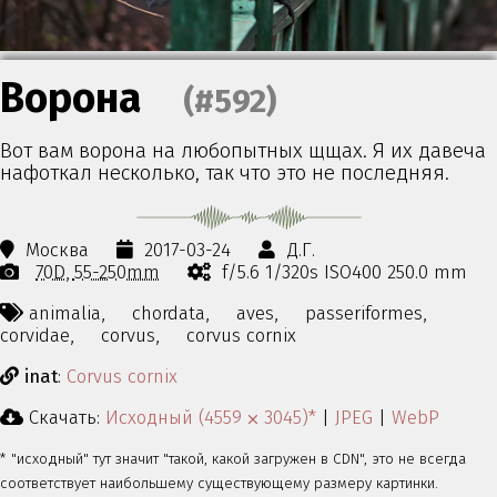
Ворона
(#592)
Вот вам ворона на любопытных щщах. Я их давеча
нафоткал несколько, так что это не последняя.
Москва
2017-03-24
Д.Г.
70D
55-250mm
f/5.6 1/320s ISO400 250.0 mm
animalia,
chordata,
aves,
passeriformes,
corvidae,
corvus,
corvus cornix
inat
:
Corvus cornix
Скачать:
Исходный (4559 ⨉ 3045)*
|
JPEG
|
WebP
* "исходный" тут значит "такой, какой загружен в CDN", это не всегда
соответствует наибольшему существующему размеру картинки.