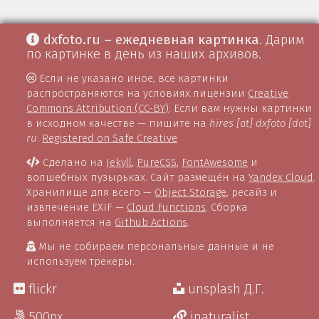
dxfoto.ru – ежедневная картинка
. Дарим
по картинке в день из наших архивов.
Если не указано иное, все картинки
распространяются на условиях лицензии
Creative
Commons Attribution (CC-BY)
. Если вам нужны картинки
в исходном качестве — пишите на
hires [at] dxfoto [dot]
ru
.
Registered on Safe Creative
Сделано на
Jekyll
,
PureCSS
,
FontAwesome
и
волшебных пузырьках. Сайт размещён на
Yandex Cloud
.
Хранилище для всего —
Object Storage
, ресайз и
извлечение EXIF —
Cloud Functions
. Сборка
выполняется на
Github Actions
.
Мы не собираем персональные данные и не
используем трекеры.
flickr
unsplash Д.Г.
500px
inaturalist