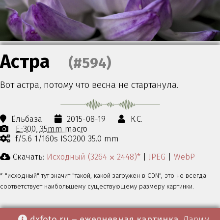
Астра
(#594)
Вот астра, потому что весна не стартанула.
Ёльбаза
2015-08-19
К.С.
E-300
35mm macro
f/5.6 1/160s ISO200 35.0 mm
Скачать:
Исходный (3264 ⨉ 2448)*
|
JPEG
|
WebP
* "исходный" тут значит "такой, какой загружен в CDN", это не всегда
соответствует наибольшему существующему размеру картинки.
dxfoto.ru – ежедневная картинка
. Дарим