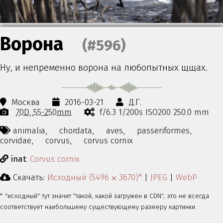
Ворона
(#596)
Ну, и непременно ворона на любопытных щщах.
Москва
2016-03-21
Д.Г.
70D
55-250mm
f/6.3 1/200s ISO200 250.0 mm
animalia,
chordata,
aves,
passeriformes,
corvidae,
corvus,
corvus cornix
inat
:
Corvus cornix
Скачать:
Исходный (5496 ⨉ 3670)*
|
JPEG
|
WebP
* "исходный" тут значит "такой, какой загружен в CDN", это не всегда
соответствует наибольшему существующему размеру картинки.