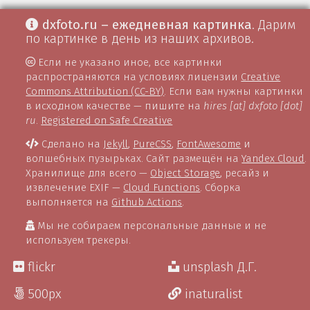
dxfoto.ru – ежедневная картинка
. Дарим
по картинке в день из наших архивов.
Если не указано иное, все картинки
распространяются на условиях лицензии
Creative
Commons Attribution (CC-BY)
. Если вам нужны картинки
в исходном качестве — пишите на
hires [at] dxfoto [dot]
ru
.
Registered on Safe Creative
Сделано на
Jekyll
,
PureCSS
,
FontAwesome
и
волшебных пузырьках. Сайт размещён на
Yandex Cloud
.
Хранилище для всего —
Object Storage
, ресайз и
извлечение EXIF —
Cloud Functions
. Сборка
выполняется на
Github Actions
.
Мы не собираем персональные данные и не
используем трекеры.
flickr
unsplash Д.Г.
500px
inaturalist