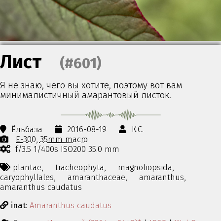
Лист
(#601)
Я не знаю, чего вы хотите, поэтому вот вам
минималистичный амарантовый листок.
Ёльбаза
2016-08-19
К.С.
E-300
35mm macro
f/3.5 1/400s ISO200 35.0 mm
plantae,
tracheophyta,
magnoliopsida,
caryophyllales,
amaranthaceae,
amaranthus,
amaranthus caudatus
inat
:
Amaranthus caudatus