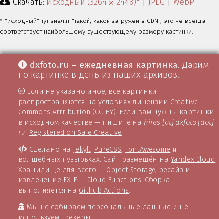
Скачать:
Исходный (3264 ⨉ 2448)*
|
JPEG
|
WebP
* "исходный" тут значит "такой, какой загружен в CDN", это не всегда
соответствует наибольшему существующему размеру картинки.
dxfoto.ru – ежедневная картинка
. Дарим
по картинке в день из наших архивов.
Если не указано иное, все картинки
распространяются на условиях лицензии
Creative
Commons Attribution (CC-BY)
. Если вам нужны картинки
в исходном качестве — пишите на
hires [at] dxfoto [dot]
ru
.
Registered on Safe Creative
Сделано на
Jekyll
,
PureCSS
,
FontAwesome
и
волшебных пузырьках. Сайт размещён на
Yandex Cloud
.
Хранилище для всего —
Object Storage
, ресайз и
извлечение EXIF —
Cloud Functions
. Сборка
выполняется на
Github Actions
.
Мы не собираем персональные данные и не
используем трекеры.