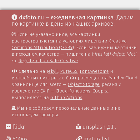
dxfoto.ru – ежедневная картинка
. Дарим
по картинке в день из наших архивов.
Если не указано иное, все картинки
распространяются на условиях лицензии
Creative
Commons Attribution (CC-BY)
. Если вам нужны картинки
в исходном качестве — пишите на
hires [at] dxfoto [dot]
ru
.
Registered on Safe Creative
Сделано на
Jekyll
,
PureCSS
,
FontAwesome
и
волшебных пузырьках. Сайт размещён на
Yandex Cloud
.
Хранилище для всего —
Object Storage
, ресайз и
извлечение EXIF —
Cloud Functions
. Сборка
выполняется на
Github Actions
.
Мы не собираем персональные данные и не
используем трекеры.
flickr
unsplash Д.Г.
500px
inaturalist