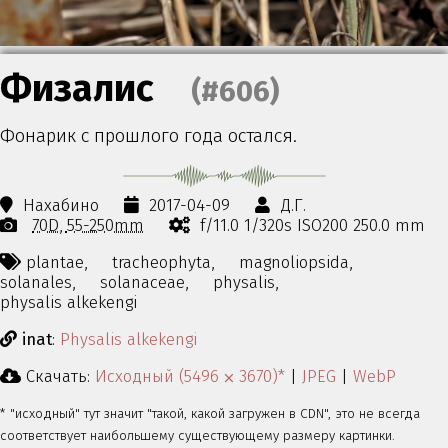
Физалис
(#606)
Фонарик с прошлого года остался.
Нахабино
2017-04-09
Д.Г.
70D
55-250mm
f/11.0 1/320s ISO200 250.0 mm
plantae,
tracheophyta,
magnoliopsida,
solanales,
solanaceae,
physalis,
physalis alkekengi
inat
:
Physalis alkekengi
Скачать:
Исходный (5496 ⨉ 3670)*
|
JPEG
|
WebP
* "исходный" тут значит "такой, какой загружен в CDN", это не всегда
соответствует наибольшему существующему размеру картинки.