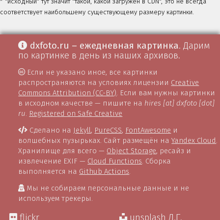
* "исходный" тут значит "такой, какой загружен в CDN", это не всегда
соответствует наибольшему существующему размеру картинки.
dxfoto.ru – ежедневная картинка
. Дарим
по картинке в день из наших архивов.
Если не указано иное, все картинки
распространяются на условиях лицензии
Creative
Commons Attribution (CC-BY)
. Если вам нужны картинки
в исходном качестве — пишите на
hires [at] dxfoto [dot]
ru
.
Registered on Safe Creative
Сделано на
Jekyll
,
PureCSS
,
FontAwesome
и
волшебных пузырьках. Сайт размещён на
Yandex Cloud
.
Хранилище для всего —
Object Storage
, ресайз и
извлечение EXIF —
Cloud Functions
. Сборка
выполняется на
Github Actions
.
Мы не собираем персональные данные и не
используем трекеры.
flickr
unsplash Д.Г.