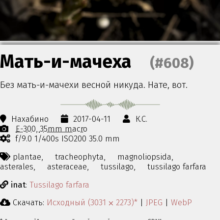
Мать-и-мачеха
(#608)
Без мать-и-мачехи весной никуда. Нате, вот.
Нахабино
2017-04-11
К.С.
E-300
35mm macro
f/9.0 1/400s ISO200 35.0 mm
plantae,
tracheophyta,
magnoliopsida,
asterales,
asteraceae,
tussilago,
tussilago farfara
inat
:
Tussilago farfara
Скачать:
Исходный (3031 ⨉ 2273)*
|
JPEG
|
WebP