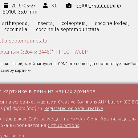
2016-05-27
К.С.
E-300
35mm macro
s ISO100 35.0 mm
arthropoda,
insecta,
coleoptera,
coccinelloidea,
coccinella,
coccinella septempunctata
ella septempunctata
ходный (3264 ⨉ 2448)*
|
JPEG
|
WebP
значит "такой, какой загружен в CDN", это не всегда соответствует наибо
змеру картинки.
о картинке в день из наших архивов.
тся на условиях лицензии
Creative Commons Attribution (CC-BY
es [at] dxfoto [dot] ru
.
Registered on Safe Creative
 пузырьках. Сайт размещён на
Yandex Cloud
. Хранилище для
борка выполняется на
Github Actions
.
уем трекеры.