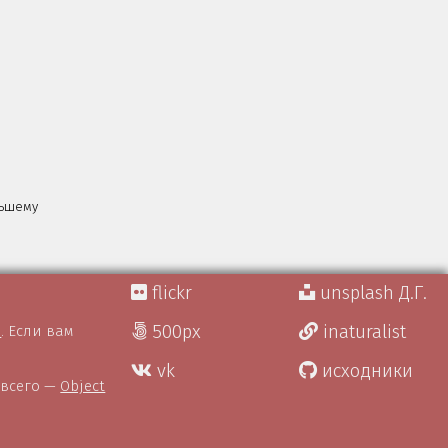
льшему
flickr
unsplash Д.Г.
500px
inaturalist
)
. Если вам
vk
исходники
 всего —
Object