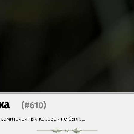
ка
(#610)
о семиточечных коровок не было…