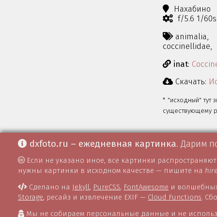
Нахабино
f/5.6 1/60
animalia,
coccinellidae,
inat
:
Coccin
Скачать:
Ис
* "исходный" тут 
существующему ра
dxfoto.ru – ежедневная картинка
. Дарим п
Если не указано иное, все картинки распространяю
нужны картинки в исходном качестве — пишите на
hir
Сделано на
Jekyll
,
PureCSS
,
FontAwesome
и волшебных
Storage
, ресайз и извлечение EXIF —
Cloud Functions
. С
Мы не собираем персональные данные и не использ