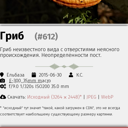
Гриб
(#612)
Гриб неизвестного вида с отверстиями неясного
происхождения. Неопределённости пост.
Ёльбаза
2015-06-30
К.С.
E-300
35mm macro
f/9.0 1/320s ISO200 35.0 mm
Скачать:
Исходный (3264 ⨉ 2448)*
|
JPEG
|
WebP
* "исходный" тут значит "такой, какой загружен в CDN", это не всегда
соответствует наибольшему существующему размеру картинки.