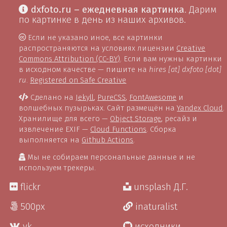
dxfoto.ru – ежедневная картинка
. Дарим
по картинке в день из наших архивов.
Если не указано иное, все картинки
распространяются на условиях лицензии
Creative
Commons Attribution (CC-BY)
. Если вам нужны картинки
в исходном качестве — пишите на
hires [at] dxfoto [dot]
ru
.
Registered on Safe Creative
Сделано на
Jekyll
,
PureCSS
,
FontAwesome
и
волшебных пузырьках. Сайт размещён на
Yandex Cloud
.
Хранилище для всего —
Object Storage
, ресайз и
извлечение EXIF —
Cloud Functions
. Сборка
выполняется на
Github Actions
.
Мы не собираем персональные данные и не
используем трекеры.
flickr
unsplash Д.Г.
500px
inaturalist
vk
исходники