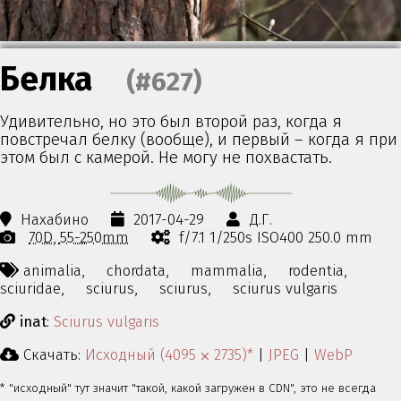
Белка
(#627)
Удивительно, но это был второй раз, когда я
повстречал белку (вообще), и первый – когда я при
этом был с камерой. Не могу не похвастать.
Нахабино
2017-04-29
Д.Г.
70D
55-250mm
f/7.1 1/250s ISO400 250.0 mm
animalia,
chordata,
mammalia,
rodentia,
sciuridae,
sciurus,
sciurus,
sciurus vulgaris
inat
:
Sciurus vulgaris
Скачать:
Исходный (4095 ⨉ 2735)*
|
JPEG
|
WebP
* "исходный" тут значит "такой, какой загружен в CDN", это не всегда