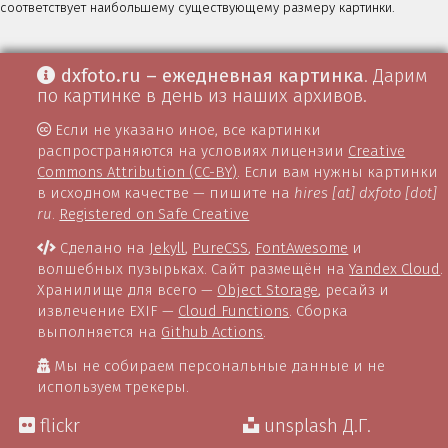
соответствует наибольшему существующему размеру картинки.
dxfoto.ru – ежедневная картинка
. Дарим
по картинке в день из наших архивов.
Если не указано иное, все картинки
распространяются на условиях лицензии
Creative
Commons Attribution (CC-BY)
. Если вам нужны картинки
в исходном качестве — пишите на
hires [at] dxfoto [dot]
ru
.
Registered on Safe Creative
Сделано на
Jekyll
,
PureCSS
,
FontAwesome
и
волшебных пузырьках. Сайт размещён на
Yandex Cloud
.
Хранилище для всего —
Object Storage
, ресайз и
извлечение EXIF —
Cloud Functions
. Сборка
выполняется на
Github Actions
.
Мы не собираем персональные данные и не
используем трекеры.
flickr
unsplash Д.Г.