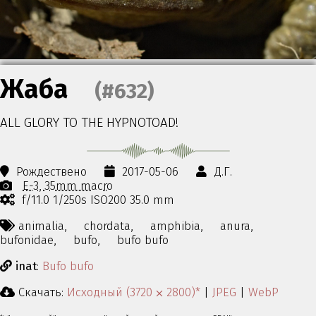
Жаба
(#632)
ALL GLORY TO THE HYPNOTOAD!
Рождествено
2017-05-06
Д.Г.
E-3
35mm macro
f/11.0 1/250s ISO200 35.0 mm
animalia,
chordata,
amphibia,
anura,
bufonidae,
bufo,
bufo bufo
inat
:
Bufo bufo
Скачать:
Исходный (3720 ⨉ 2800)*
|
JPEG
|
WebP