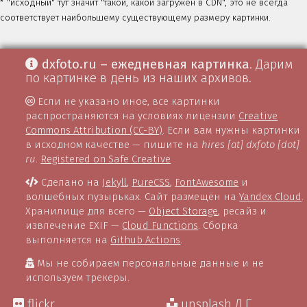
* "исходный" тут значит "такой, какой загружен в CDN", это не всегда
соответствует наибольшему существующему размеру картинки.
dxfoto.ru – ежедневная картинка
. Дарим
по картинке в день из наших архивов.
Если не указано иное, все картинки
распространяются на условиях лицензии
Creative
Commons Attribution (CC-BY)
. Если вам нужны картинки
в исходном качестве — пишите на
hires [at] dxfoto [dot]
ru
.
Registered on Safe Creative
Сделано на
Jekyll
,
PureCSS
,
FontAwesome
и
волшебных пузырьках. Сайт размещён на
Yandex Cloud
.
Хранилище для всего —
Object Storage
, ресайз и
извлечение EXIF —
Cloud Functions
. Сборка
выполняется на
Github Actions
.
Мы не собираем персональные данные и не
используем трекеры.
flickr
unsplash Д.Г.