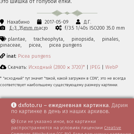
Это шишка от голубой ёлки.
Нахабино
2017-05-09
Д.Г.
E-3
35mm macro
f/3.5 1/40s ISO200 35.0 mm
plantae,
tracheophyta,
pinopsida,
pinales,
pinaceae,
picea,
picea pungens
inat
:
Picea pungens
Скачать:
Исходный (2800 ⨉ 3720)*
|
JPEG
|
WebP
* "исходный" тут значит "такой, какой загружен в CDN", это не всегда
соответствует наибольшему существующему размеру картинки.
dxfoto.ru – ежедневная картинка
. Дарим
по картинке в день из наших архивов.
Если не указано иное, все картинки
распространяются на условиях лицензии
Creative