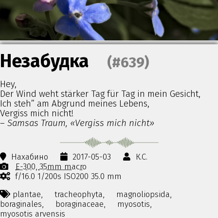
Незабудка
(#639)
Hey,
Der Wind weht stärker Tag für Tag in mein Gesicht,
Ich steh” am Abgrund meines Lebens,
Vergiss mich nicht!
–
Samsas Traum, «Vergiss mich nicht»
Нахабино
2017-05-03
К.С.
E-300
35mm macro
f/16.0 1/200s ISO200 35.0 mm
plantae,
tracheophyta,
magnoliopsida,
boraginales,
boraginaceae,
myosotis,
myosotis arvensis