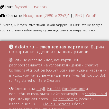
inat
:
Myosotis arvensis
Скачать:
Исходный (2990 ⨉ 2242)*
|
JPEG
|
WebP
* "исходный" тут значит "такой, какой загружен в CDN", это не всегда
соответствует наибольшему существующему размеру картинки.
dxfoto.ru – ежедневная картинка
. Дарим
по картинке в день из наших архивов.
Если не указано иное, все картинки
распространяются на условиях лицензии
Creative
Commons Attribution (CC-BY)
. Если вам нужны картинки
в исходном качестве — пишите на
hires [at] dxfoto [dot]
ru
.
Registered on Safe Creative
Сделано на
Jekyll
,
PureCSS
,
FontAwesome
и
волшебных пузырьках. Сайт размещён на
Yandex Cloud
.
Хранилище для всего —
Object Storage
, ресайз и
извлечение EXIF —
Cloud Functions
. Сборка