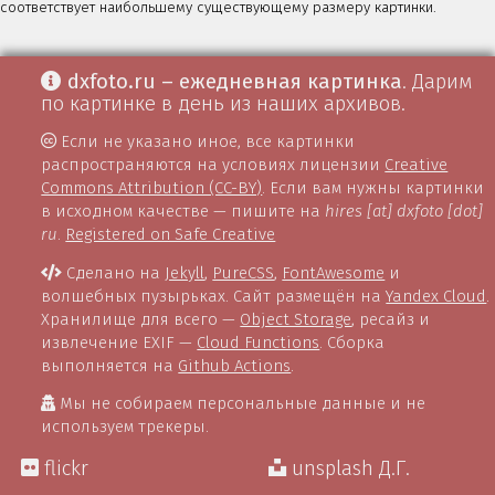
соответствует наибольшему существующему размеру картинки.
dxfoto.ru – ежедневная картинка
. Дарим
по картинке в день из наших архивов.
Если не указано иное, все картинки
распространяются на условиях лицензии
Creative
Commons Attribution (CC-BY)
. Если вам нужны картинки
в исходном качестве — пишите на
hires [at] dxfoto [dot]
ru
.
Registered on Safe Creative
Сделано на
Jekyll
,
PureCSS
,
FontAwesome
и
волшебных пузырьках. Сайт размещён на
Yandex Cloud
.
Хранилище для всего —
Object Storage
, ресайз и
извлечение EXIF —
Cloud Functions
. Сборка
выполняется на
Github Actions
.
Мы не собираем персональные данные и не
используем трекеры.
flickr
unsplash Д.Г.