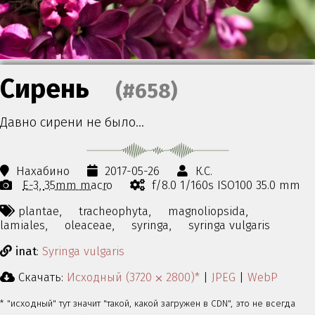
Сирень
(#658)
Давно сирени не было…
Нахабино
2017-05-26
К.С.
E-3
35mm macro
f/8.0 1/160s ISO100 35.0 mm
plantae,
tracheophyta,
magnoliopsida,
lamiales,
oleaceae,
syringa,
syringa vulgaris
inat
:
Syringa vulgaris
Скачать:
Исходный (3720 ⨉ 2800)*
|
JPEG
|
WebP
* "исходный" тут значит "такой, какой загружен в CDN", это не всегда