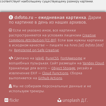
соответствует наибольшему существующему размеру картинки.
dxfoto.ru – ежедневная картинка
. Дарим
по картинке в день из наших архивов.
Если не указано иное, все картинки
распространяются на условиях лицензии
Creative
Commons Attribution (CC-BY)
. Если вам нужны картинки
в исходном качестве — пишите на
hires [at] dxfoto [dot]
ru
.
Registered on Safe Creative
Сделано на
Jekyll
,
PureCSS
,
FontAwesome
и
волшебных пузырьках. Сайт размещён на
Yandex Cloud
.
Хранилище для всего —
Object Storage
, ресайз и
извлечение EXIF —
Cloud Functions
. Сборка
выполняется на
Github Actions
.
Мы не собираем персональные данные и не
используем трекеры.
flickr
unsplash Д.Г.