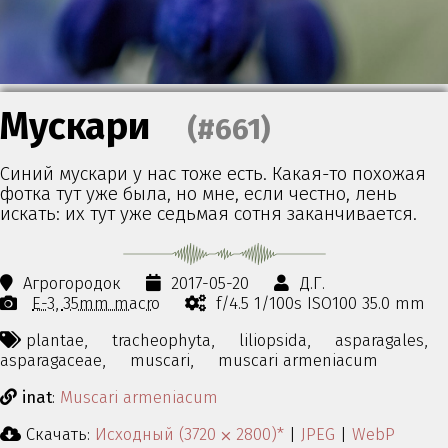
Мускари
(#661)
Синий мускари у нас тоже есть. Какая-то похожая
фотка тут уже была, но мне, если честно, лень
искать: их тут уже седьмая сотня заканчивается.
Агрогородок
2017-05-20
Д.Г.
E-3
35mm macro
f/4.5 1/100s ISO100 35.0 mm
plantae,
tracheophyta,
liliopsida,
asparagales,
asparagaceae,
muscari,
muscari armeniacum
inat
:
Muscari armeniacum
Скачать:
Исходный (3720 ⨉ 2800)*
|
JPEG
|
WebP