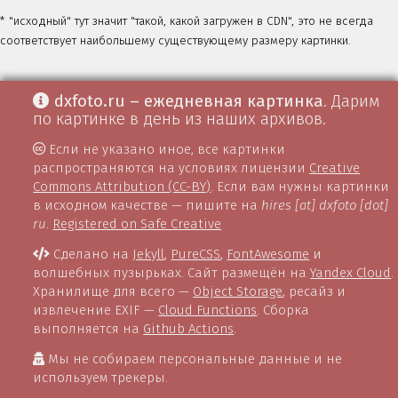
* "исходный" тут значит "такой, какой загружен в CDN", это не всегда
соответствует наибольшему существующему размеру картинки.
dxfoto.ru – ежедневная картинка
. Дарим
по картинке в день из наших архивов.
Если не указано иное, все картинки
распространяются на условиях лицензии
Creative
Commons Attribution (CC-BY)
. Если вам нужны картинки
в исходном качестве — пишите на
hires [at] dxfoto [dot]
ru
.
Registered on Safe Creative
Сделано на
Jekyll
,
PureCSS
,
FontAwesome
и
волшебных пузырьках. Сайт размещён на
Yandex Cloud
.
Хранилище для всего —
Object Storage
, ресайз и
извлечение EXIF —
Cloud Functions
. Сборка
выполняется на
Github Actions
.
Мы не собираем персональные данные и не
используем трекеры.