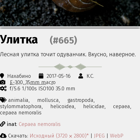
Улитка
(#665)
Лесная улитка точит одуванчик. Вкусно, наверное.
Нахабино
2017-05-16
К.С.
E-300
35mm macro
f/5.6 1/100s ISO100 35.0 mm
animalia,
mollusca,
gastropoda,
stylommatophora,
helicoidea,
helicidae,
cepaea,
cepaea nemoralis
inat
:
Cepaea nemoralis
Скачать:
Исходный (3720 ⨉ 2800)*
|
JPEG
|
WebP