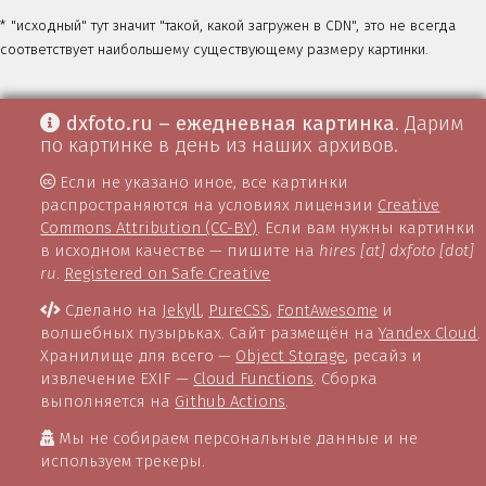
* "исходный" тут значит "такой, какой загружен в CDN", это не всегда
соответствует наибольшему существующему размеру картинки.
dxfoto.ru – ежедневная картинка
. Дарим
по картинке в день из наших архивов.
Если не указано иное, все картинки
распространяются на условиях лицензии
Creative
Commons Attribution (CC-BY)
. Если вам нужны картинки
в исходном качестве — пишите на
hires [at] dxfoto [dot]
ru
.
Registered on Safe Creative
Сделано на
Jekyll
,
PureCSS
,
FontAwesome
и
волшебных пузырьках. Сайт размещён на
Yandex Cloud
.
Хранилище для всего —
Object Storage
, ресайз и
извлечение EXIF —
Cloud Functions
. Сборка
выполняется на
Github Actions
.
Мы не собираем персональные данные и не
используем трекеры.