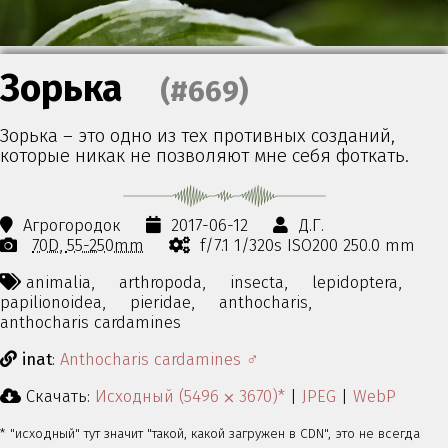
Зорька
(#669)
Зорька – это одно из тех противных созданий,
которые никак не позволяют мне себя фоткать.
Агрогородок
2017-06-12
Д.Г.
70D
55-250mm
f/7.1 1/320s ISO200 250.0 mm
animalia,
arthropoda,
insecta,
lepidoptera,
papilionoidea,
pieridae,
anthocharis,
anthocharis cardamines
inat
:
Anthocharis cardamines ♂
Скачать:
Исходный (5496 ⨉ 3670)*
|
JPEG
|
WebP
* "исходный" тут значит "такой, какой загружен в CDN", это не всегда