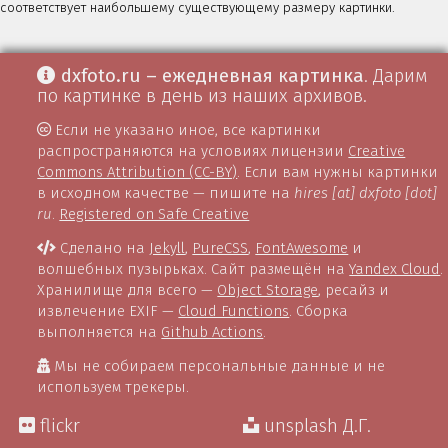
соответствует наибольшему существующему размеру картинки.
dxfoto.ru – ежедневная картинка
. Дарим
по картинке в день из наших архивов.
Если не указано иное, все картинки
распространяются на условиях лицензии
Creative
Commons Attribution (CC-BY)
. Если вам нужны картинки
в исходном качестве — пишите на
hires [at] dxfoto [dot]
ru
.
Registered on Safe Creative
Сделано на
Jekyll
,
PureCSS
,
FontAwesome
и
волшебных пузырьках. Сайт размещён на
Yandex Cloud
.
Хранилище для всего —
Object Storage
, ресайз и
извлечение EXIF —
Cloud Functions
. Сборка
выполняется на
Github Actions
.
Мы не собираем персональные данные и не
используем трекеры.
flickr
unsplash Д.Г.