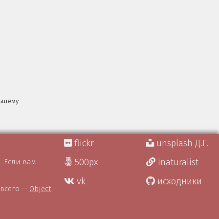
льшему
flickr
unsplash Д.Г.
500px
inaturalist
)
. Если вам
vk
исходники
 всего —
Object