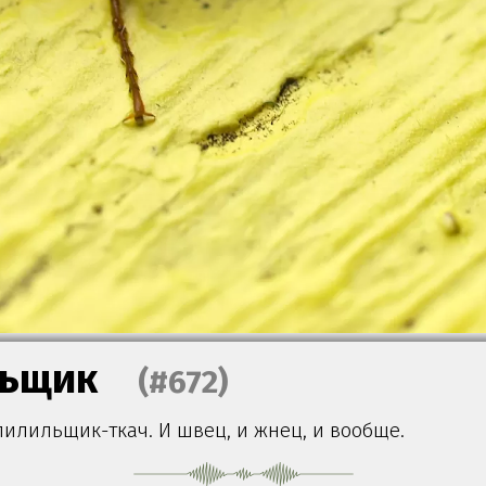
льщик
(#672)
илильщик-ткач. И швец, и жнец, и вообще.