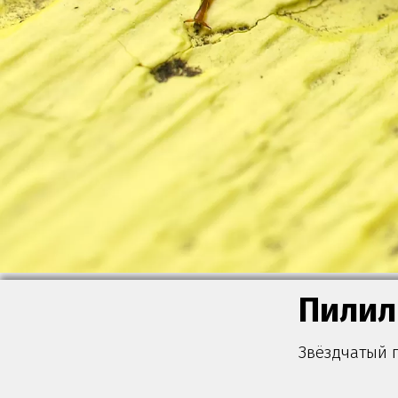
Пили
Звёздчатый п