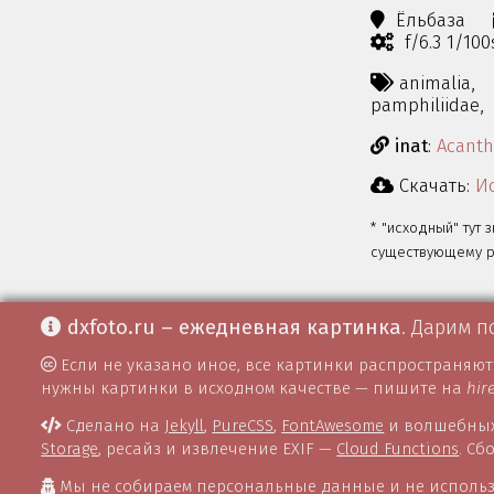
Ёльбаза
f/6.3 1/10
animalia,
pamphiliidae,
inat
:
Acanth
Скачать:
Ис
* "исходный" тут 
существующему ра
dxfoto.ru – ежедневная картинка
. Дарим п
Если не указано иное, все картинки распространяю
нужны картинки в исходном качестве — пишите на
hir
Сделано на
Jekyll
,
PureCSS
,
FontAwesome
и волшебных
Storage
, ресайз и извлечение EXIF —
Cloud Functions
. С
Мы не собираем персональные данные и не использ