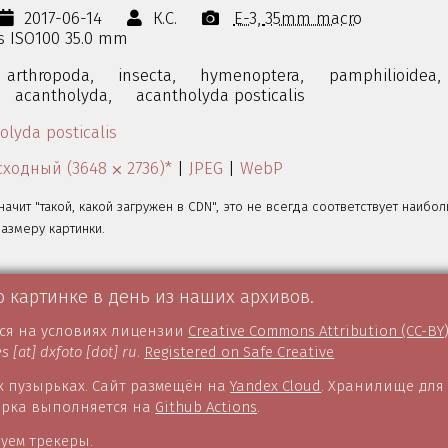
2017-06-14
К.С.
E-3
35mm macro
0s ISO100 35.0 mm
arthropoda,
insecta,
hymenoptera,
pamphilioidea,
acantholyda,
acantholyda posticalis
olyda posticalis
ходный (3648 ⨉ 2736)*
|
JPEG
|
WebP
значит "такой, какой загружен в CDN", это не всегда соответствует наибо
змеру картинки.
о картинке в день из наших архивов.
тся на условиях лицензии
Creative Commons Attribution (CC-BY
es [at] dxfoto [dot] ru
.
Registered on Safe Creative
 пузырьках. Сайт размещён на
Yandex Cloud
. Хранилище для
борка выполняется на
Github Actions
.
уем трекеры.